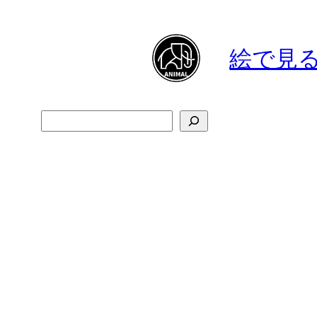
内
容
絵で見
を
ス
キ
検
ッ
索
プ