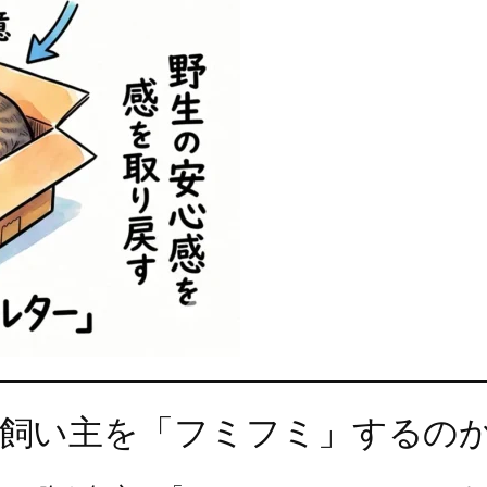
布や飼い主を「フミフミ」するの