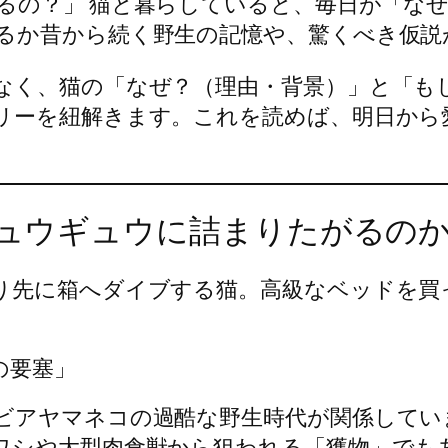
るの？」 猫と暮らしていると、毎日が「な
るか昔から続く野生の記憶や、驚くべき仮説
なく、猫の「なぜ？（理由・背景）」と「も
リーを紐解きます。これを読めば、明日から
にギュウギュウに詰まりたがるの
り先に箱へダイブする猫。高級なベッドを買
の要塞」
ビアヤマネコの過酷な野生時代が関係してい
ワシや大型肉食獣から狙われる「獲物」でも