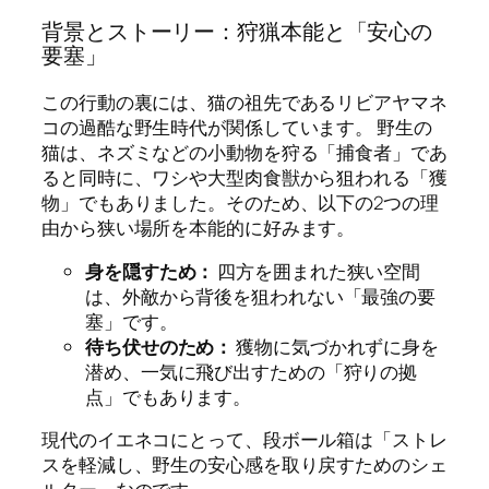
背景とストーリー：狩猟本能と「安心の
要塞」
この行動の裏には、猫の祖先であるリビアヤマネ
コの過酷な野生時代が関係しています。 野生の
猫は、ネズミなどの小動物を狩る「捕食者」であ
ると同時に、ワシや大型肉食獣から狙われる「獲
物」でもありました。そのため、以下の2つの理
由から狭い場所を本能的に好みます。
身を隠すため：
四方を囲まれた狭い空間
は、外敵から背後を狙われない「最強の要
塞」です。
待ち伏せのため：
獲物に気づかれずに身を
潜め、一気に飛び出すための「狩りの拠
点」でもあります。
現代のイエネコにとって、段ボール箱は「ストレ
スを軽減し、野生の安心感を取り戻すためのシェ