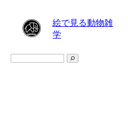
内
容
絵で見る動物雑
を
ス
学
キ
ッ
プ
検
索